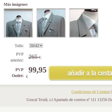
Más imágenes
Talla:
PVP
265
€
anterior:
99,95
PVP
Outlet:
€
Condiciones de Compra
Grucal Textil, s.l Apartado de correos nº 111 13250 