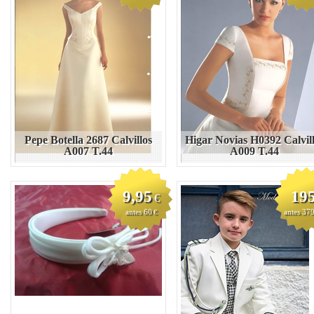
Pepe Botella 2687 Calvillos
Higar Novias H0392 Calvil
A007 T.44
A009 T.44
9,95
19
€
antes 60
antes 37
€